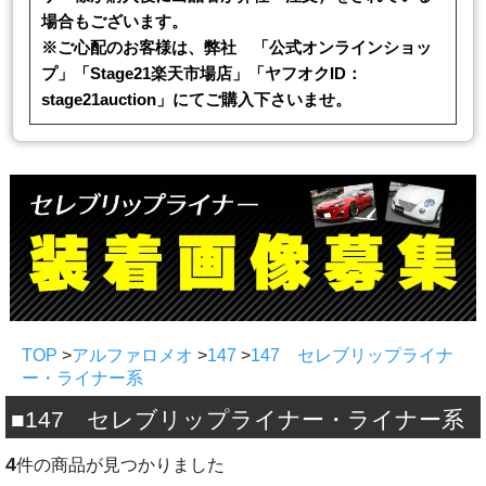
場合もございます。
※ご心配のお客様は、弊社 「公式オンラインショッ
プ」「Stage21楽天市場店」「ヤフオクID：
stage21auction」にてご購入下さいませ。
TOP
>
アルファロメオ
>
147
>
147 セレブリップライナ
ー・ライナー系
■147 セレブリップライナー・ライナー系
4
件の商品が見つかりました