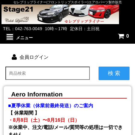
セレブリップライナー(フロントリップスポイラー)エアロパーツ製作販売
TEL：042-763-0049
10時～17時
定休日：土日祝
0
メニュー
会員ログイン
検 索
Aero Information
■夏季休業（休業前最終発送）のご案内
【 休業期間 】
・8月8日（土）〜8月16日（日）
※休業中、注文/電話/メール/質問等の処理は一切でき
ません。