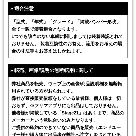
»
適合注意
「型式」「年式」「グレード」「掲載バンパー形状」
全て一致で装着適合となります。
1つでも該当のない車輌に関しましては装着確認とれて
おりません。 装着互換性のお答え、流用をお考えの場
合の寸法等もお答えはしかねます。
»
転売、画像/説明の無断転用に関して
弊社商品を転売、ウェブ上の画像/商品説明欄を無断転
用されている方がおられます。
弊社が直接販売依頼をしている業者様、個人様は一切
おらず、※フリマアプリにも出品はしておりません。
他者様が掲載している「Stage21」はあくまで、商品の
メーカーという意味合いのみとなります。
ご提供の確約のできていない商品を販売（エンドユー
ザー様が購入後に出品者が弊社へ注文）をされている