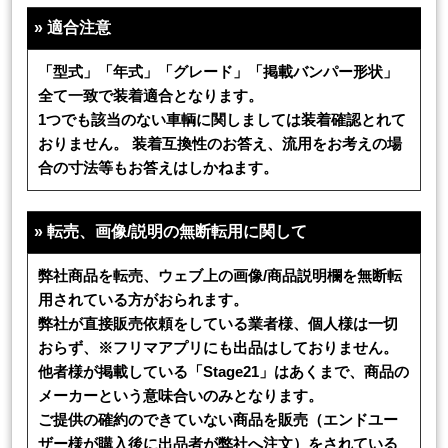
»
適合注意
「型式」「年式」「グレード」「掲載バンパー形状」
全て一致で装着適合となります。
1つでも該当のない車輌に関しましては装着確認とれて
おりません。 装着互換性のお答え、流用をお考えの場
合の寸法等もお答えはしかねます。
»
転売、画像/説明の無断転用に関して
弊社商品を転売、ウェブ上の画像/商品説明欄を無断転
用されている方がおられます。
弊社が直接販売依頼をしている業者様、個人様は一切
おらず、※フリマアプリにも出品はしておりません。
他者様が掲載している「Stage21」はあくまで、商品の
メーカーという意味合いのみとなります。
ご提供の確約のできていない商品を販売（エンドユー
ザー様が購入後に出品者が弊社へ注文）をされている