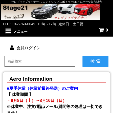
セレブリップライナー(フロントリップスポイラー)エアロパーツ製作販売
TEL：042-763-0049
10時～17時
定休日：土日祝
0
メニュー
会員ログイン
検 索
Aero Information
■夏季休業（休業前最終発送）のご案内
【 休業期間 】
・8月8日（土）〜8月16日（日）
※休業中、注文/電話/メール/質問等の処理は一切でき
ません。