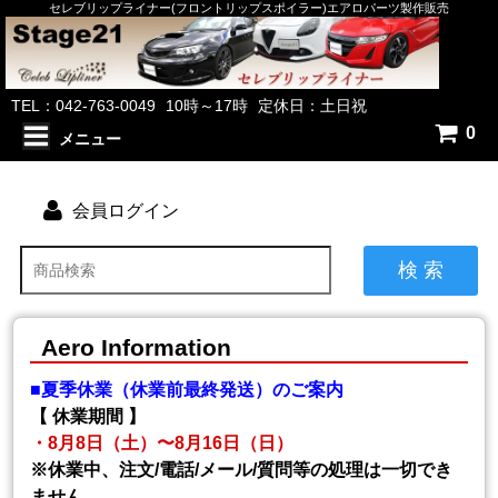
セレブリップライナー(フロントリップスポイラー)エアロパーツ製作販売
TEL：042-763-0049
10時～17時
定休日：土日祝
0
メニュー
会員ログイン
検 索
Aero Information
■夏季休業（休業前最終発送）のご案内
【 休業期間 】
・8月8日（土）〜8月16日（日）
※休業中、注文/電話/メール/質問等の処理は一切でき
ません。