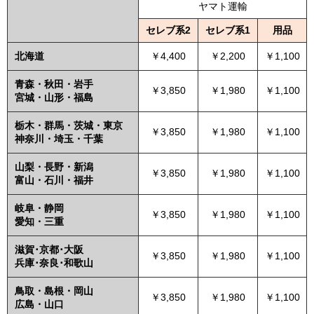
ヤマト運輸
セレブ系2
セレブ系1
用品
北海道
￥4,400
￥2,200
￥1,100
青森・秋田・岩手
￥3,850
￥1,980
￥1,100
宮城・山形・福島
栃木・群馬・茨城・東京
￥3,850
￥1,980
￥1,100
神奈川・埼玉・千葉
山梨・長野・新潟
￥3,850
￥1,980
￥1,100
富山・石川・福井
岐阜・静岡
￥3,850
￥1,980
￥1,100
愛知・三重
滋賀･京都･大阪
￥3,850
￥1,980
￥1,100
兵庫･奈良･和歌山
鳥取・島根・岡山
￥3,850
￥1,980
￥1,100
広島・山口