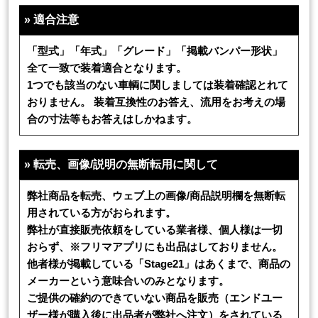
»
適合注意
「型式」「年式」「グレード」「掲載バンパー形状」
全て一致で装着適合となります。
1つでも該当のない車輌に関しましては装着確認とれて
おりません。 装着互換性のお答え、流用をお考えの場
合の寸法等もお答えはしかねます。
»
転売、画像/説明の無断転用に関して
弊社商品を転売、ウェブ上の画像/商品説明欄を無断転
用されている方がおられます。
弊社が直接販売依頼をしている業者様、個人様は一切
おらず、※フリマアプリにも出品はしておりません。
他者様が掲載している「Stage21」はあくまで、商品の
メーカーという意味合いのみとなります。
ご提供の確約のできていない商品を販売（エンドユー
ザー様が購入後に出品者が弊社へ注文）をされている