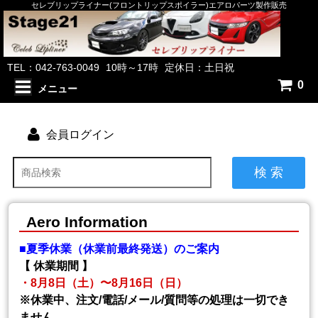
セレブリップライナー(フロントリップスポイラー)エアロパーツ製作販売
TEL：042-763-0049
10時～17時
定休日：土日祝
0
メニュー
会員ログイン
検 索
Aero Information
■夏季休業（休業前最終発送）のご案内
【 休業期間 】
・8月8日（土）〜8月16日（日）
※休業中、注文/電話/メール/質問等の処理は一切でき
ません。