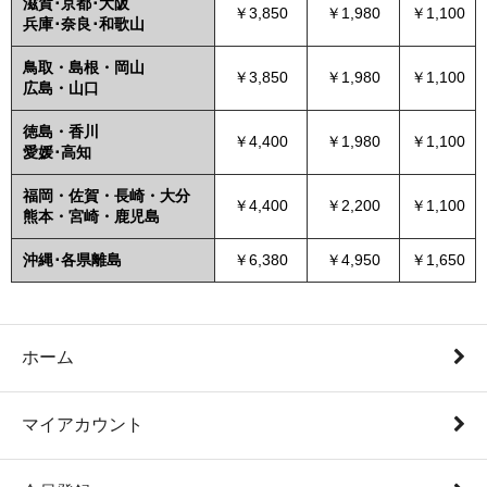
滋賀･京都･大阪
￥3,850
￥1,980
￥1,100
兵庫･奈良･和歌山
鳥取・島根・岡山
￥3,850
￥1,980
￥1,100
広島・山口
徳島・香川
￥4,400
￥1,980
￥1,100
愛媛･高知
福岡・佐賀・長崎・大分
￥4,400
￥2,200
￥1,100
熊本・宮崎・鹿児島
沖縄･各県離島
￥6,380
￥4,950
￥1,650
ホーム
マイアカウント