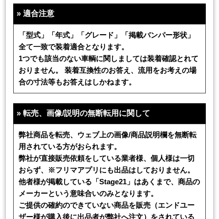
»
適合注意
「型式」「年式」「グレード」「掲載バンパー形状」
全て一致で装着適合となります。
1つでも該当のない車輌に関しましては装着確認とれて
おりません。 装着互換性のお答え、流用をお考えの場
合の寸法等もお答えはしかねます。
»
転売、画像/説明の無断転用に関して
弊社商品を転売、ウェブ上の画像/商品説明欄を無断転
用されている方がおられます。
弊社が直接販売依頼をしている業者様、個人様は一切
おらず、※フリマアプリにも出品はしておりません。
他者様が掲載している「Stage21」はあくまで、商品の
メーカーという意味合いのみとなります。
ご提供の確約のできていない商品を販売（エンドユー
ザー様が購入後に出品者が弊社へ注文）をされている