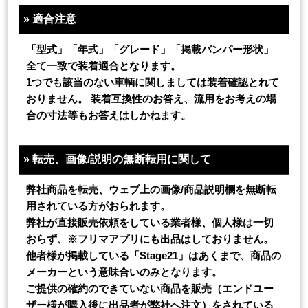
»
適合注意
「型式」「年式」「グレード」「掲載バンパー形状」
全て一致で装着適合となります。
1つでも該当のない車輌に関しましては装着確認とれて
おりません。 装着互換性のお答え、流用をお考えの場
合の寸法等もお答えはしかねます。
»
転売、画像/説明の無断転用に関して
弊社商品を転売、ウェブ上の画像/商品説明欄を無断転
用されている方がおられます。
弊社が直接販売依頼をしている業者様、個人様は一切
おらず、※フリマアプリにも出品はしておりません。
他者様が掲載している「Stage21」はあくまで、商品の
メーカーという意味合いのみとなります。
ご提供の確約のできていない商品を販売（エンドユー
ザー様が購入後に出品者が弊社へ注文）をされている