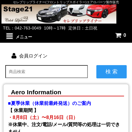
セレブリップライナー(フロントリップスポイラー)エアロパーツ製作販売
TEL：042-763-0049
10時～17時
定休日：土日祝
0
メニュー
会員ログイン
検 索
Aero Information
■夏季休業（休業前最終発送）のご案内
【 休業期間 】
・8月8日（土）〜8月16日（日）
※休業中、注文/電話/メール/質問等の処理は一切でき
ません。