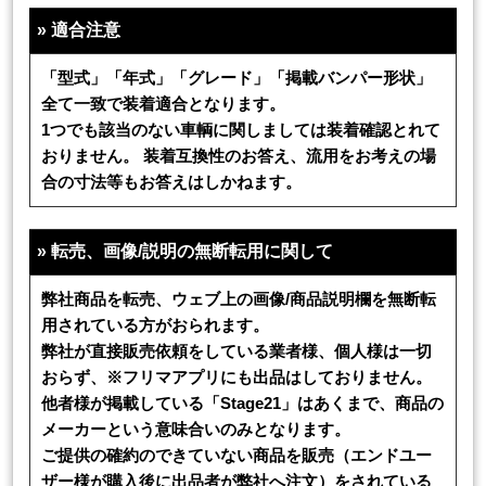
»
適合注意
「型式」「年式」「グレード」「掲載バンパー形状」
全て一致で装着適合となります。
1つでも該当のない車輌に関しましては装着確認とれて
おりません。 装着互換性のお答え、流用をお考えの場
合の寸法等もお答えはしかねます。
»
転売、画像/説明の無断転用に関して
弊社商品を転売、ウェブ上の画像/商品説明欄を無断転
用されている方がおられます。
弊社が直接販売依頼をしている業者様、個人様は一切
おらず、※フリマアプリにも出品はしておりません。
他者様が掲載している「Stage21」はあくまで、商品の
メーカーという意味合いのみとなります。
ご提供の確約のできていない商品を販売（エンドユー
ザー様が購入後に出品者が弊社へ注文）をされている