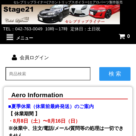
セレブリップライナー(フロントリップスポイラー)エアロパーツ製作販売
TEL：042-763-0049
10時～17時
定休日：土日祝
0
メニュー
会員ログイン
検 索
Aero Information
■夏季休業（休業前最終発送）のご案内
【 休業期間 】
・8月8日（土）〜8月16日（日）
※休業中、注文/電話/メール/質問等の処理は一切でき
ません。