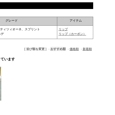
グレード
アイテム
ティツィオーネ、スプリント
リップ
ルデ
リップ（カーボン）
[ 並び順を変更 ]
-
おすすめ順
-
価格順
-
新着順
示しています