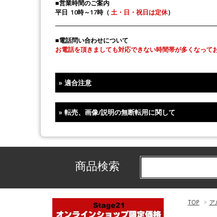
■営業時間のご案内
平日 10時～17時（
土・日・祝日は定休
）
■電話問い合わせについて
お電話を頂きましても対応できない時間帯が多くなって
»
適合注意
»
転売、画像/説明の無断転用に関して
商品検索
TOP
>
ア