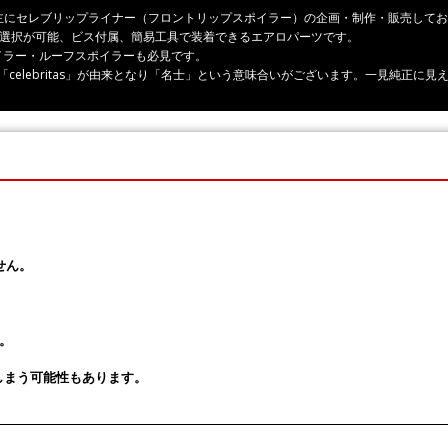
ーツ、主にセレブリップライナー（フロントリップスポイラー）の企画・制作・販売して
の選択が可能、ビス付属、簡易工具で装着できるエアロパーツです。
イラー・ルーフスポイラーも必見です。
rity」「celebritas」が由来となり「名士」という意味合いがございます。一見純
せん。
。
しまう可能性もあります。