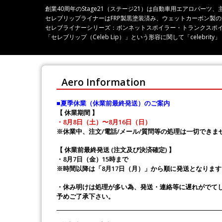
創業40周年のStage21（ステージ21）は自動車用エアロパ
セレブリップライナーはFRP製黒塗装済み、ウェットカーボン製
セレブライナーシリーズ：ボンネットスポイラー・トランクスポ
「セレブリップ（Celeb Lip）」という形容に関して「celeb
Aero Information
■夏季休業（休業前最終発送）のご案内
【 休業期間 】
・8月8日（土）〜8月16日（日）
※休業中、注文/電話/メール/質問等の処理は一切できま
【 休業前最終発送 (注文及び決済確定) 】
・8月7日（金）15時まで
※時間以降は「8月17日（月）」から順に発送となります
・休み明けは処理が多い為、発送・連絡等に遅れがでて
予めご了承下さい。