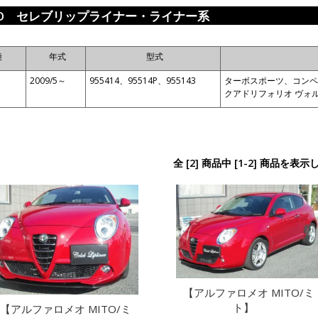
TO セレブリップライナー・ライナー系
種
年式
型式
2009/5～
955414、95514P、955143
ターボスポーツ、コンペ
クアドリフォリオ ヴォ
全 [2] 商品中 [1-2] 商品を表
【アルファロメオ MITO/ミ
ト】
【アルファロメオ MITO/ミ