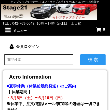
セレブリップライナー(フロントリップスポイラー)エアロパーツ製作販売
TEL：042-763-0049
10時～17時
定休日：土日祝
0
メニュー
会員ログイン
検 索
Aero Information
■夏季休業（休業前最終発送）のご案内
【 休業期間 】
・8月8日（土）〜8月16日（日）
※休業中、注文/電話/メール/質問等の処理は一切でき
ません。