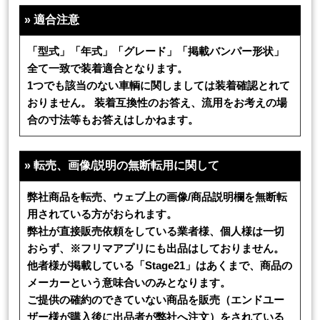
»
適合注意
「型式」「年式」「グレード」「掲載バンパー形状」
全て一致で装着適合となります。
1つでも該当のない車輌に関しましては装着確認とれて
おりません。 装着互換性のお答え、流用をお考えの場
合の寸法等もお答えはしかねます。
»
転売、画像/説明の無断転用に関して
弊社商品を転売、ウェブ上の画像/商品説明欄を無断転
用されている方がおられます。
弊社が直接販売依頼をしている業者様、個人様は一切
おらず、※フリマアプリにも出品はしておりません。
他者様が掲載している「Stage21」はあくまで、商品の
メーカーという意味合いのみとなります。
ご提供の確約のできていない商品を販売（エンドユー
ザー様が購入後に出品者が弊社へ注文）をされている