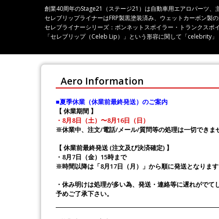
創業40周年のStage21（ステージ21）は自動車用エアロパ
セレブリップライナーはFRP製黒塗装済み、ウェットカーボン製
セレブライナーシリーズ：ボンネットスポイラー・トランクスポ
「セレブリップ（Celeb Lip）」という形容に関して「celeb
Aero Information
■夏季休業（休業前最終発送）のご案内
【 休業期間 】
・8月8日（土）〜8月16日（日）
※休業中、注文/電話/メール/質問等の処理は一切できま
【 休業前最終発送 (注文及び決済確定) 】
・8月7日（金）15時まで
※時間以降は「8月17日（月）」から順に発送となります
・休み明けは処理が多い為、発送・連絡等に遅れがでて
予めご了承下さい。