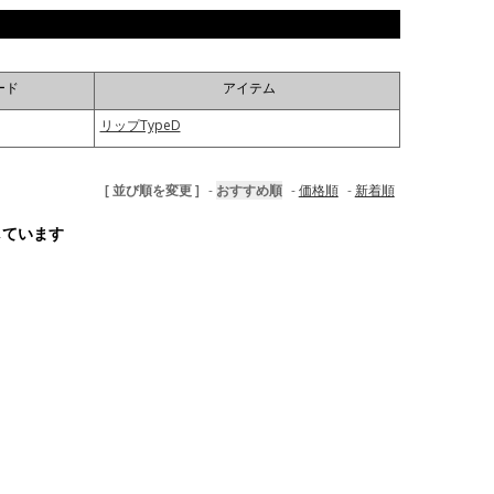
ード
アイテム
リップTypeD
[ 並び順を変更 ]
-
おすすめ順
-
価格順
-
新着順
示しています