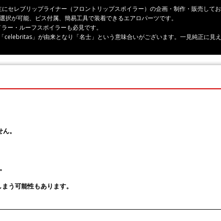
ーツ、主にセレブリップライナー（フロントリップスポイラー）の企画・制作・販売して
の選択が可能、ビス付属、簡易工具で装着できるエアロパーツです。
イラー・ルーフスポイラーも必見です。
rity」「celebritas」が由来となり「名士」という意味合いがございます。一見純
せん。
。
しまう可能性もあります。