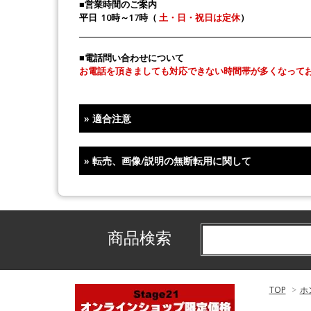
■営業時間のご案内
平日 10時～17時（
土・日・祝日は定休
）
■電話問い合わせについて
お電話を頂きましても対応できない時間帯が多くなって
»
適合注意
»
転売、画像/説明の無断転用に関して
商品検索
TOP
>
ホ