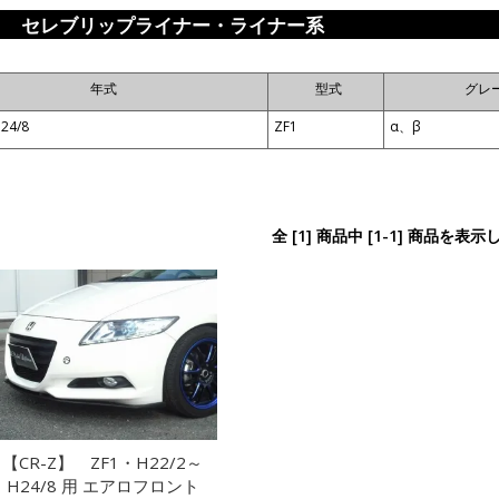
-Z セレブリップライナー・ライナー系
年式
型式
グレ
24/8
ZF1
α、β
全 [1] 商品中 [1-1] 商品を表
【CR-Z】 ZF1・H22/2～
H24/8 用 エアロフロント