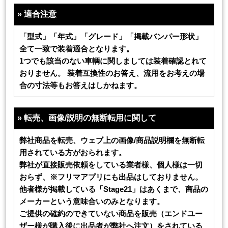
»
適合注意
「型式」「年式」「グレード」「掲載バンパー形状」
全て一致で装着適合となります。
1つでも該当のない車輌に関しましては装着確認とれて
おりません。 装着互換性のお答え、流用をお考えの場
合の寸法等もお答えはしかねます。
»
転売、画像/説明の無断転用に関して
弊社商品を転売、ウェブ上の画像/商品説明欄を無断転
用されている方がおられます。
弊社が直接販売依頼をしている業者様、個人様は一切
おらず、※フリマアプリにも出品はしておりません。
他者様が掲載している「Stage21」はあくまで、商品の
メーカーという意味合いのみとなります。
ご提供の確約のできていない商品を販売（エンドユー
ザー様が購入後に出品者が弊社へ注文）をされている