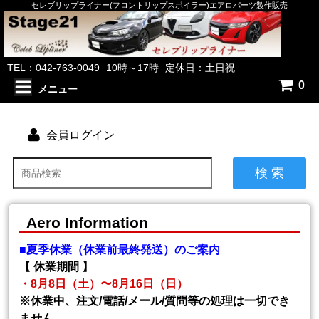
セレブリップライナー(フロントリップスポイラー)エアロパーツ製作販売
TEL：042-763-0049
10時～17時
定休日：土日祝
0
メニュー
会員ログイン
検 索
Aero Information
■夏季休業（休業前最終発送）のご案内
【 休業期間 】
・8月8日（土）〜8月16日（日）
※休業中、注文/電話/メール/質問等の処理は一切でき
ません。