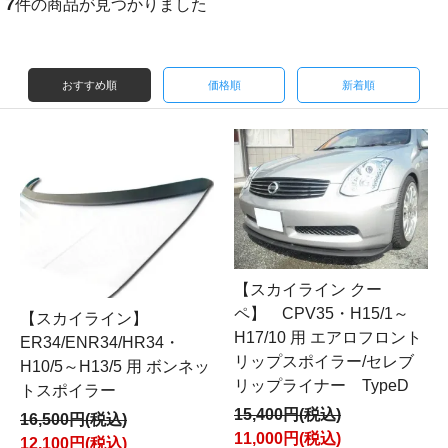
7
件の商品が見つかりました
おすすめ順
価格順
新着順
【スカイライン クー
ペ】 CPV35・H15/1～
【スカイライン】
H17/10 用 エアロフロント
ER34/ENR34/HR34・
リップスポイラー/セレブ
H10/5～H13/5 用 ボンネッ
リップライナー TypeD
トスポイラー
15,400円(税込)
16,500円(税込)
11,000円(税込)
12,100円(税込)