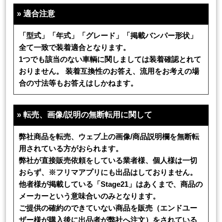
»
適合注意
「型式」「年式」「グレード」「掲載バンパー形状」
全て一致で装着適合となります。
1つでも該当のない車輌に関しましては装着確認とれて
おりません。 装着互換性のお答え、流用をお考えの場
合の寸法等もお答えはしかねます。
»
転売、画像/説明の無断転用に関して
弊社商品を転売、ウェブ上の画像/商品説明欄を無断転
用されている方がおられます。
弊社が直接販売依頼をしている業者様、個人様は一切
おらず、※フリマアプリにも出品はしておりません。
他者様が掲載している「Stage21」はあくまで、商品の
メーカーという意味合いのみとなります。
ご提供の確約のできていない商品を販売（エンドユー
ザー様が購入後に出品者が弊社へ注文）をされている