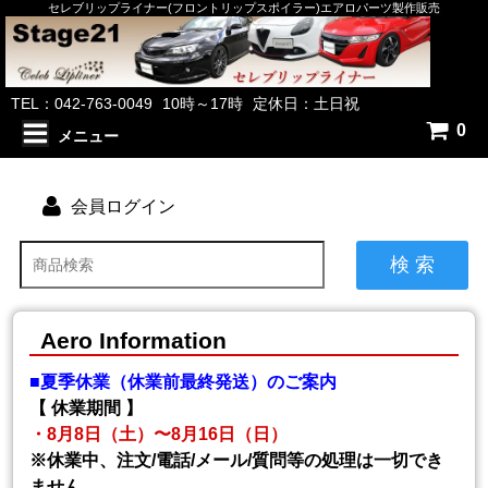
セレブリップライナー(フロントリップスポイラー)エアロパーツ製作販売
TEL：042-763-0049
10時～17時
定休日：土日祝
0
メニュー
会員ログイン
検 索
Aero Information
■夏季休業（休業前最終発送）のご案内
【 休業期間 】
・8月8日（土）〜8月16日（日）
※休業中、注文/電話/メール/質問等の処理は一切でき
ません。