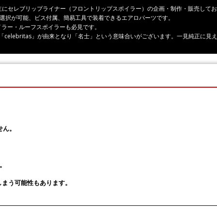
ーツ、主にセレブリップライナー（フロントリップスポイラー）の企画・制作・販売して
の選択が可能、ビス付属、簡易工具で装着できるエアロパーツです。
イラー・ルーフスポイラーも必見です。
rity」「celebritas」が由来となり「名士」という意味合いがございます。一見純
せん。
。
しまう可能性もあります。