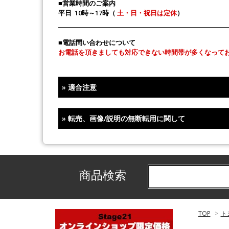
■営業時間のご案内
平日 10時～17時（
土・日・祝日は定休
）
■電話問い合わせについて
お電話を頂きましても対応できない時間帯が多くなって
»
適合注意
»
転売、画像/説明の無断転用に関して
商品検索
TOP
>
ト