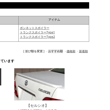
アイテム
ボンネットスポイラー
トランクスポイラーType1
トランクスポイラーType2
[ 並び順を変更 ]
-
おすすめ順
-
価格順
-
新着順
示しています
【セルシオ】