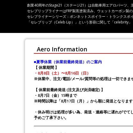
創業40周年のStage21（ステージ21）は自動車用エアロパ
セレブリップライナーはFRP製黒塗装済み、ウェットカーボン製
セレブライナーシリーズ：ボンネットスポイラー・トランクスポ
「セレブリップ（Celeb Lip）」という形容に関して「celeb
Aero Information
■夏季休業（休業前最終発送）のご案内
【 休業期間 】
・8月8日（土）〜8月16日（日）
※休業中、注文/電話/メール/質問等の処理は一切できま
【 休業前最終発送 (注文及び決済確定) 】
・8月7日（金）15時まで
※時間以降は「8月17日（月）」から順に発送となります
・休み明けは処理が多い為、発送・連絡等に遅れがでて
予めご了承下さい。