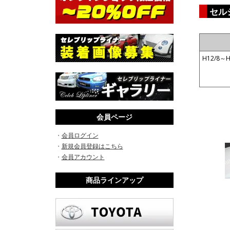
セル
H12/8～H
会員ページ
・
会員ログイン
・
新規会員登録はこちら
・
会員アカウント
商品ラインアップ