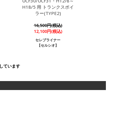
UCF30/UCF31・H12/8～
H18/5 用 トランクスポイ
ラー(TYPE2)
16,500円(税込)
12,100円(税込)
セレブライナー
【セルシオ】
表示しています