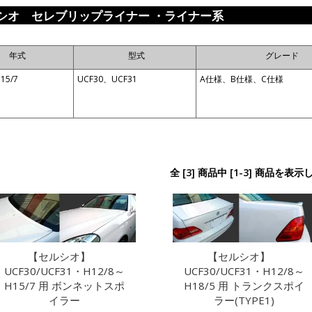
シオ セレブリップライナー ・ライナー系
年式
型式
グレード
15/7
UCF30、UCF31
A仕様、B仕様、C仕様
全 [3] 商品中 [1-3] 商品を表
【セルシオ】
【セルシオ】
UCF30/UCF31・H12/8～
UCF30/UCF31・H12/8～
H15/7 用 ボンネットスポ
H18/5 用 トランクスポイ
イラー
ラー(TYPE1)