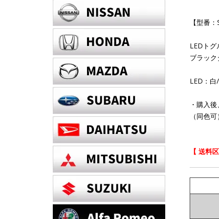
【型番：S
LEDト
ブラック
LED：
・購入後
（同色可
【 送料