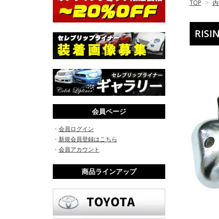
TOP
>
内
RIS
会員ページ
・
会員ログイン
・
新規会員登録はこちら
・
会員アカウント
商品ラインアップ