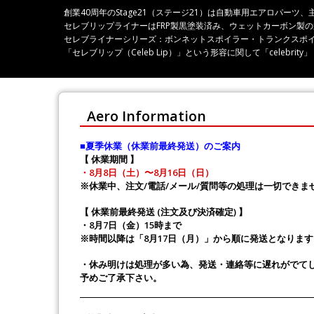
創業40周年のStage21（ステージ21）は自動車用エアロパ
セレブリップライナーはFRP製黒塗装済み、ウェットカーボン製
セレブライナーシリーズ：ボンネットスポイラー・トランクスポ
「セレブリップ（Celeb Lip）」という形容に関して「celeb
Aero Information
■夏季休業（休業前最終発送）のご案内
【 休業期間 】
・8月8日（土）〜8月16日（日）
※休業中、注文/電話/メール/質問等の処理は一切できま
【 休業前最終発送 (注文及び決済確定) 】
・8月7日（金）15時まで
※時間以降は「8月17日（月）」から順に発送となります
・休み明けは処理が多い為、発送・連絡等に遅れがでて
予めご了承下さい。