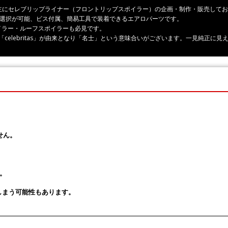
ーツ、主にセレブリップライナー（フロントリップスポイラー）の企画・制作・販売して
の選択が可能、ビス付属、簡易工具で装着できるエアロパーツです。
イラー・ルーフスポイラーも必見です。
rity」「celebritas」が由来となり「名士」という意味合いがございます。一見純
せん。
。
しまう可能性もあります。