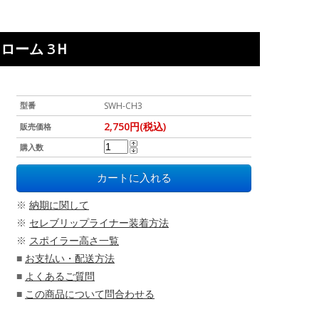
クローム 3Ｈ
型番
SWH-CH3
2,750円(税込)
販売価格
購入数
※
納期に関して
※
セレブリップライナー装着方法
※
スポイラー高さ一覧
■
お支払い・配送方法
■
よくあるご質問
■
この商品について問合わせる