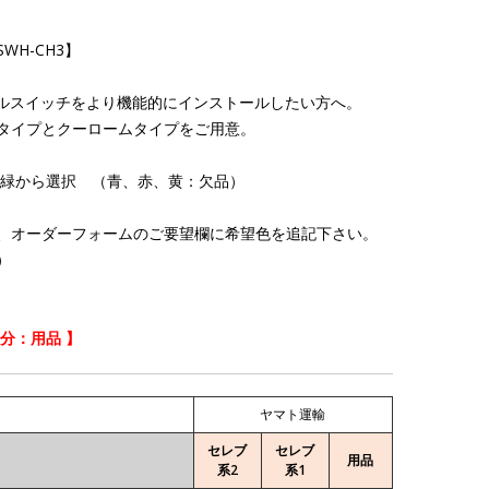
WH-CH3】
グルスイッチをより機能的にインストールしたい方へ。
タイプとクーロームタイプをご用意。
白/緑から選択 （青、赤、黄：欠品）
、オーダーフォームのご要望欄に希望色を追記下さい。
）
区分：用品 】
ヤマト運輸
セレブ
セレブ
用品
系2
系1