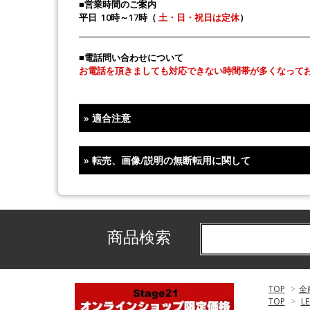
■営業時間のご案内
平日 10時～17時（
土・日・祝日は定休
）
■電話問い合わせについて
お電話を頂きましても対応できない時間帯が多くなって
»
適合注意
»
転売、画像/説明の無断転用に関して
商品検索
TOP
>
全
TOP
>
L