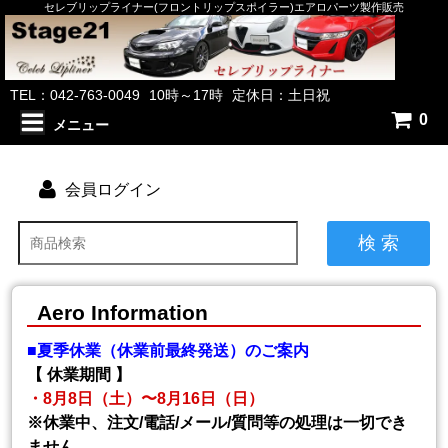
セレブリップライナー(フロントリップスポイラー)エアロパーツ製作販売
TEL：042-763-0049
10時～17時
定休日：土日祝
0
メニュー
会員ログイン
検 索
Aero Information
■夏季休業（休業前最終発送）のご案内
【 休業期間 】
・8月8日（土）〜8月16日（日）
※休業中、注文/電話/メール/質問等の処理は一切でき
ません。