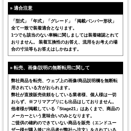
»
適合注意
「型式」「年式」「グレード」「掲載バンパー形状」
全て一致で装着適合となります。
1つでも該当のない車輌に関しましては装着確認とれて
おりません。 装着互換性のお答え、流用をお考えの場
合の寸法等もお答えはしかねます。
»
転売、画像/説明の無断転用に関して
弊社商品を転売、ウェブ上の画像/商品説明欄を無断転
用されている方がおられます。
弊社が直接販売依頼をしている業者様、個人様は一切
おらず、※フリマアプリにも出品はしておりません。
他者様が掲載している「Stage21」はあくまで、商品の
メーカーという意味合いのみとなります。
ご提供の確約のできていない商品を販売（エンドユー
ザー様が購入後に出品者が弊社へ注文）をされている