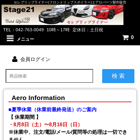
セレブリップライナー(フロントリップスポイラー)エアロパーツ製作販売
TEL：042-763-0049
10時～17時
定休日：土日祝
0
メニュー
会員ログイン
検 索
Aero Information
■夏季休業（休業前最終発送）のご案内
【 休業期間 】
・8月8日（土）〜8月16日（日）
※休業中、注文/電話/メール/質問等の処理は一切でき
ません。