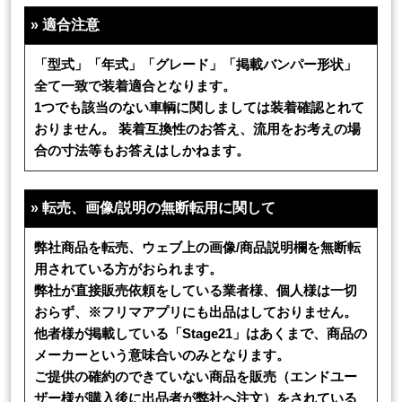
»
適合注意
「型式」「年式」「グレード」「掲載バンパー形状」
全て一致で装着適合となります。
1つでも該当のない車輌に関しましては装着確認とれて
おりません。 装着互換性のお答え、流用をお考えの場
合の寸法等もお答えはしかねます。
»
転売、画像/説明の無断転用に関して
弊社商品を転売、ウェブ上の画像/商品説明欄を無断転
用されている方がおられます。
弊社が直接販売依頼をしている業者様、個人様は一切
おらず、※フリマアプリにも出品はしておりません。
他者様が掲載している「Stage21」はあくまで、商品の
メーカーという意味合いのみとなります。
ご提供の確約のできていない商品を販売（エンドユー
ザー様が購入後に出品者が弊社へ注文）をされている