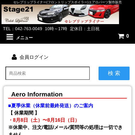
セレブリップライナー(フロントリップスポイラー)エアロパーツ製作販売
TEL：042-763-0049
10時～17時
定休日：土日祝
0
メニュー
会員ログイン
検 索
Aero Information
■夏季休業（休業前最終発送）のご案内
【 休業期間 】
・8月8日（土）〜8月16日（日）
※休業中、注文/電話/メール/質問等の処理は一切でき
ません。