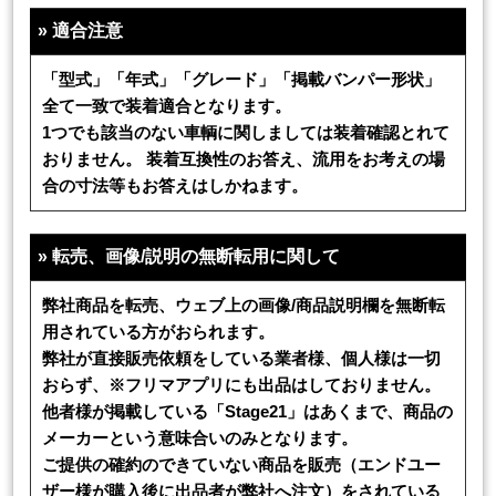
»
適合注意
「型式」「年式」「グレード」「掲載バンパー形状」
全て一致で装着適合となります。
1つでも該当のない車輌に関しましては装着確認とれて
おりません。 装着互換性のお答え、流用をお考えの場
合の寸法等もお答えはしかねます。
»
転売、画像/説明の無断転用に関して
弊社商品を転売、ウェブ上の画像/商品説明欄を無断転
用されている方がおられます。
弊社が直接販売依頼をしている業者様、個人様は一切
おらず、※フリマアプリにも出品はしておりません。
他者様が掲載している「Stage21」はあくまで、商品の
メーカーという意味合いのみとなります。
ご提供の確約のできていない商品を販売（エンドユー
ザー様が購入後に出品者が弊社へ注文）をされている