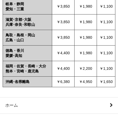
岐阜・静岡
￥3,850
￥1,980
￥1,100
愛知・三重
滋賀･京都･大阪
￥3,850
￥1,980
￥1,100
兵庫･奈良･和歌山
鳥取・島根・岡山
￥3,850
￥1,980
￥1,100
広島・山口
徳島・香川
￥4,400
￥1,980
￥1,100
愛媛･高知
福岡・佐賀・長崎・大分
￥4,400
￥2,200
￥1,100
熊本・宮崎・鹿児島
沖縄･各県離島
￥6,380
￥4,950
￥1,650
ホーム