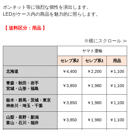
ボンネット等に強烈な個性を演出します。
LEDがケース内の商品を魅力的に照らします。
【 送料区分：用品 】
※横にスクロール ≫
ヤマト運輸
セレブ系2
セレブ系1
用品
北海道
￥4,400
￥2,200
￥1,100
青森・秋田・岩手
￥3,850
￥1,980
￥1,100
宮城・山形・福島
栃木・群馬・茨城・東京
￥3,850
￥1,980
￥1,100
神奈川・埼玉・千葉
山梨・長野・新潟
￥3,850
￥1,980
￥1,100
富山・石川・福井