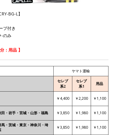
RY-BG-L】
ープ付き
+-のみ
区分：用品 】
ヤマト運輸
セレブ
セレブ
用品
系2
系1
￥4,400
￥2,200
￥1,100
￥3,850
￥1,980
￥1,100
秋田・岩手・宮城・山形・福島
群馬・茨城・東京・神奈川・埼
￥3,850
￥1,980
￥1,100
葉