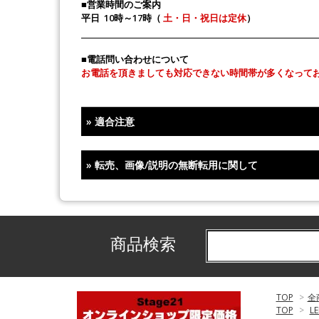
■営業時間のご案内
平日 10時～17時（
土・日・祝日は定休
）
■電話問い合わせについて
お電話を頂きましても対応できない時間帯が多くなって
»
適合注意
»
転売、画像/説明の無断転用に関して
商品検索
TOP
>
全
TOP
>
L