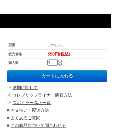
型番
CRY-BG-L
550円(税込)
販売価格
購入数
※
納期に関して
※
セレブリップライナー装着方法
※
スポイラー高さ一覧
■
お支払い・配送方法
■
よくあるご質問
■
この商品について問合わせる