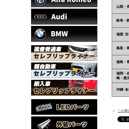
山梨・
岐阜・
滋賀･京
鳥取・
徳島・
福岡・
崎・鹿
沖縄･
この商