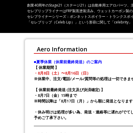
創業40周年のStage21（ステージ21）は自動車用エアロパ
セレブリップライナーはFRP製黒塗装済み、ウェットカーボン製
セレブライナーシリーズ：ボンネットスポイラー・トランクスポ
「セレブリップ（Celeb Lip）」という形容に関して「celeb
Aero Information
■夏季休業（休業前最終発送）のご案内
【 休業期間 】
・8月8日（土）〜8月16日（日）
※休業中、注文/電話/メール/質問等の処理は一切できま
【 休業前最終発送 (注文及び決済確定) 】
・8月7日（金）15時まで
※時間以降は「8月17日（月）」から順に発送となります
・休み明けは処理が多い為、発送・連絡等に遅れがでて
予めご了承下さい。