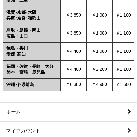
滋賀･京都･大阪
￥3,850
￥1,980
￥1,100
兵庫･奈良･和歌山
鳥取・島根・岡山
￥3,850
￥1,980
￥1,100
広島・山口
徳島・香川
￥4,400
￥1,980
￥1,100
愛媛･高知
福岡・佐賀・長崎・大分
￥4,400
￥2,200
￥1,100
熊本・宮崎・鹿児島
沖縄･各県離島
￥6,380
￥4,950
￥1,650
ホーム
マイアカウント