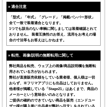
»
適合注意
「型式」「年式」「グレード」「掲載バンパー形状」
全て一致で装着適合となります。
1つでも該当のない車輌に関しましては装着確認とれて
おりません。 装着互換性のお答え、流用をお考えの場
合の寸法等もお答えはしかねます。
»
転売、画像/説明の無断転用に関して
弊社商品を転売、ウェブ上の画像/商品説明欄を無断転
用されている方がおられます。
弊社が直接販売依頼をしている業者様、個人様は一切
おらず、※フリマアプリにも出品はしておりません。
他者様が掲載している「Stage21」はあくまで、商品の
メーカーという意味合いのみとなります。
ご提供の確約のできていない商品を販売（エンドユー
ザー様が購入後に出品者が弊社へ注文）をされている