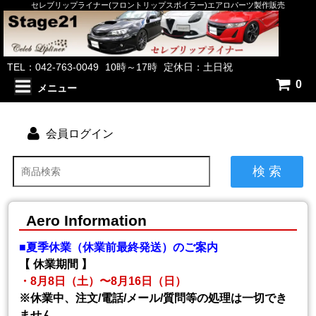
セレブリップライナー(フロントリップスポイラー)エアロパーツ製作販売
TEL：042-763-0049
10時～17時
定休日：土日祝
0
メニュー
会員ログイン
検 索
Aero Information
■夏季休業（休業前最終発送）のご案内
【 休業期間 】
・8月8日（土）〜8月16日（日）
※休業中、注文/電話/メール/質問等の処理は一切でき
ません。