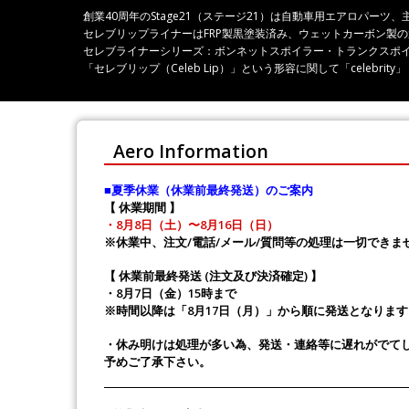
創業40周年のStage21（ステージ21）は自動車用エアロパ
セレブリップライナーはFRP製黒塗装済み、ウェットカーボン製
セレブライナーシリーズ：ボンネットスポイラー・トランクスポ
「セレブリップ（Celeb Lip）」という形容に関して「celeb
Aero Information
■夏季休業（休業前最終発送）のご案内
【 休業期間 】
・8月8日（土）〜8月16日（日）
※休業中、注文/電話/メール/質問等の処理は一切できま
【 休業前最終発送 (注文及び決済確定) 】
・8月7日（金）15時まで
※時間以降は「8月17日（月）」から順に発送となります
・休み明けは処理が多い為、発送・連絡等に遅れがでて
予めご了承下さい。