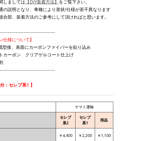
関しましては
【DIY装着方法】
をご覧下さい。
通の説明となり、車種により形状/仕様が若干異なります
接合部、装着方法のご参考にして頂ければと思います。
-----------------------------------
ン仕様について】
で成型後、表面にカーボンファイバーを貼り込み
トカーボン クリアゲルコート仕上げ
割
-----------------------------------
区分：セレブ系1 】
ヤマト運輸
セレブ
セレブ
用品
系2
系1
￥4,400
￥2,200
￥1,100