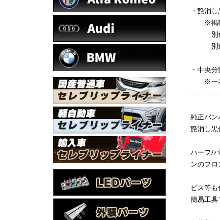
・艶消し
※掲載
別色/
別途塗
・中央分
※一本
------------
純正バン
艶消し黒
ハーフ/
ンのフロ
ビス等も
簡易工具