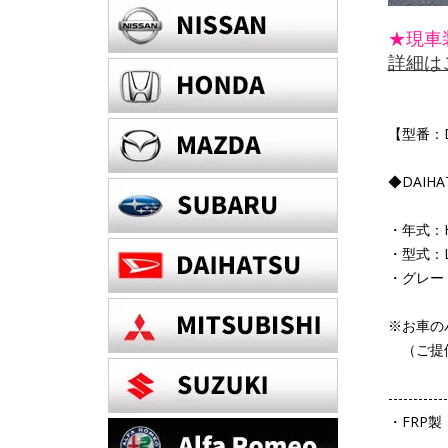
★現車
詳細は
【型番：D
◆DAIH
・年式：H
・型式：L
・グレー
※お車の
（ご提供
------------
・FRP製