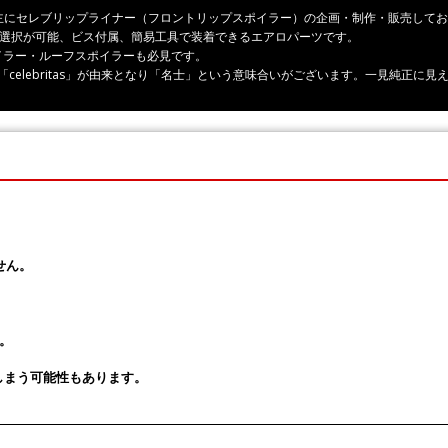
ーツ、主にセレブリップライナー（フロントリップスポイラー）の企画・制作・販売して
の選択が可能、ビス付属、簡易工具で装着できるエアロパーツです。
イラー・ルーフスポイラーも必見です。
rity」「celebritas」が由来となり「名士」という意味合いがございます。一見純
せん。
。
しまう可能性もあります。