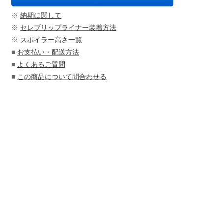
※
納期に関して
※
セレブリップライナー装着方法
※
スポイラー高さ一覧
■
お支払い・配送方法
■
よくあるご質問
■
この商品について問合わせる