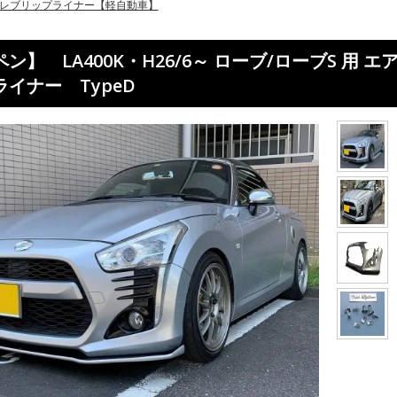
レブリップライナー【軽自動車】
ン】 LA400K・H26/6～ ローブ/ローブS 
ライナー TypeD