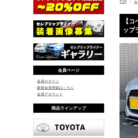
TOP
>
セ
【コペ
ップ
会員ページ
・
会員ログイン
・
新規会員登録はこちら
・
会員アカウント
商品ラインアップ