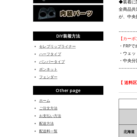
◆装着に
全商品共
が、中央
------------
DIY装着方法
【カーボ
・FRP
セレブリップライナー
・ウェッ
ハーフタイプ
・中央分
バンパータイプ
------------
ボンネット
フェンダー
【 送料
Other page
ホーム
ご注文方法
お支払い方法
配送方法
配送料一覧
北海道