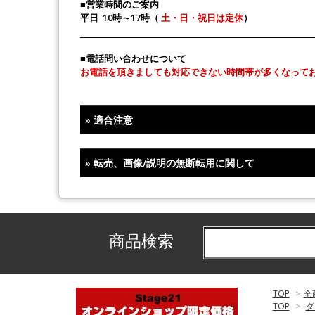
■営業時間のご案内
平日 10時～17時（
土・日・祝日は定休
）
■電話問い合わせについて
お電話を頂きましても対応できない時間帯が多くなって
»
適合注意
»
転売、画像/説明の無断転用に関して
商品検索
TOP
>
全
TOP
>
ダ