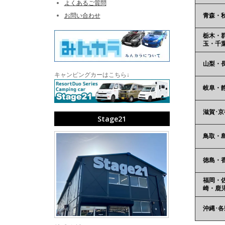
よくあるご質問
お問い合わせ
青森・
栃木・
玉・千
山梨・
キャンピングカーはこちら↓
岐阜・
滋賀･京
Stage21
鳥取・
徳島・
福岡・
崎・鹿
沖縄･