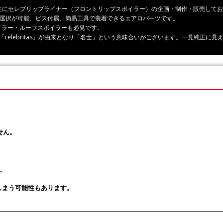
ーツ、主にセレブリップライナー（フロントリップスポイラー）の企画・制作・販売して
の選択が可能、ビス付属、簡易工具で装着できるエアロパーツです。
イラー・ルーフスポイラーも必見です。
rity」「celebritas」が由来となり「名士」という意味合いがございます。一見純
せん。
。
しまう可能性もあります。