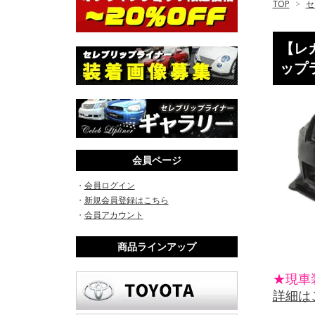
TOP
>
セ
【レガ
ップラ
会員ページ
・
会員ログイン
・
新規会員登録はこちら
・
会員アカウント
商品ラインアップ
★現車
詳細は