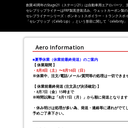
創業40周年のStage21（ステージ21）は自動車用エアロパ
セレブリップライナーはFRP製黒塗装済み、ウェットカーボン製
セレブライナーシリーズ：ボンネットスポイラー・トランクスポ
「セレブリップ（Celeb Lip）」という形容に関して「celeb
Aero Information
■夏季休業（休業前最終発送）のご案内
【 休業期間 】
・8月8日（土）〜8月16日（日）
※休業中、注文/電話/メール/質問等の処理は一切できま
【 休業前最終発送 (注文及び決済確定) 】
・8月7日（金）15時まで
※時間以降は「8月17日（月）」から順に発送となります
・休み明けは処理が多い為、発送・連絡等に遅れがでて
予めご了承下さい。