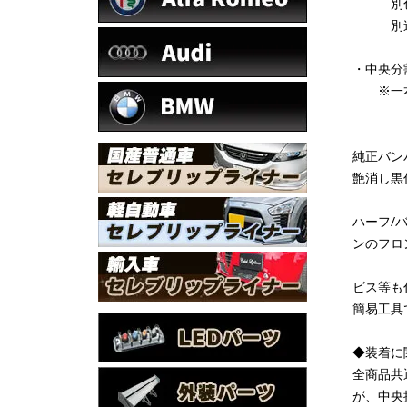
別色/
別途塗
・中央分
※一本
------------
純正バン
艶消し黒
ハーフ/
ンのフロ
ビス等も
簡易工具
◆装着に
全商品共
が、中央