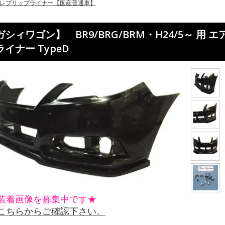
レブリップライナー【国産普通車】
シィワゴン】 BR9/BRG/BRM・H24/5～ 
イナー TypeD
装着画像を募集中です★
こちらからご確認下さい。