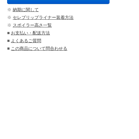
※
納期に関して
※
セレブリップライナー装着方法
※
スポイラー高さ一覧
■
お支払い・配送方法
■
よくあるご質問
■
この商品について問合わせる