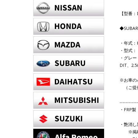
【型番：D
◆SUBA
・年式：H
・型式： 
・グレード：
DIT、
※お車の
（ご提供
------------
・FRP製
・艶消し
※掲載