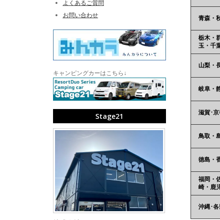
よくあるご質問
お問い合わせ
青森・
栃木・
玉・千
山梨・
キャンピングカーはこちら↓
岐阜・
滋賀･京
Stage21
鳥取・
徳島・
福岡・
崎・鹿
沖縄･