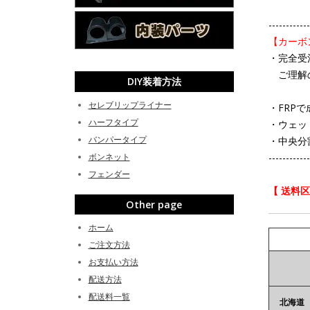
------------
【カーボ
・完全受
ご理解の
DIY装着方法
セレブリップライナー
・FRP
ハーフタイプ
・ウェッ
バンパータイプ
・中央分
ボンネット
------------
フェンダー
【 送料
Other page
ホーム
ご注文方法
お支払い方法
配送方法
配送料一覧
北海道