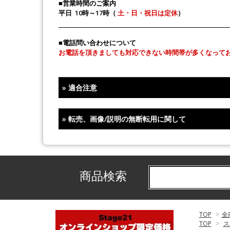
■営業時間のご案内
平日 10時～17時（
土・日・祝日は定休
）
■電話問い合わせについて
お電話を頂きましても対応できない時間帯が多くなって
»
適合注意
»
転売、画像/説明の無断転用に関して
商品検索
TOP
>
全
TOP
>
ス