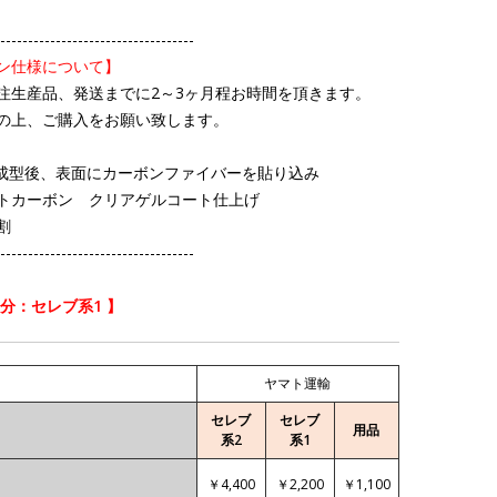
-----------------------------------
ン仕様について】
注生産品、発送までに2～3ヶ月程お時間を頂きます。
上、ご購入をお願い致します。
で成型後、表面にカーボンファイバーを貼り込み
トカーボン クリアゲルコート仕上げ
割
-----------------------------------
区分：セレブ系1 】
ヤマト運輸
セレブ
セレブ
用品
系2
系1
￥4,400
￥2,200
￥1,100