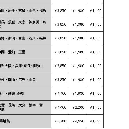
￥3,850
￥1,980
￥1,100
秋田・岩手・宮城・山形・福島
群馬・茨城・東京・神奈川・埼
￥3,850
￥1,980
￥1,100
葉
￥3,850
￥1,980
￥1,100
長野・新潟・富山・石川・福井
￥3,850
￥1,980
￥1,100
静岡・愛知・三重
￥3,850
￥1,980
￥1,100
都･大阪・兵庫･奈良･和歌山
￥3,850
￥1,980
￥1,100
島根・岡山・広島・山口
￥4,400
￥1,980
￥1,100
香川・愛媛･高知
佐賀・長崎・大分・熊本・宮
￥4,400
￥2,200
￥1,100
児島
￥6,380
￥4,950
￥1,650
各県離島