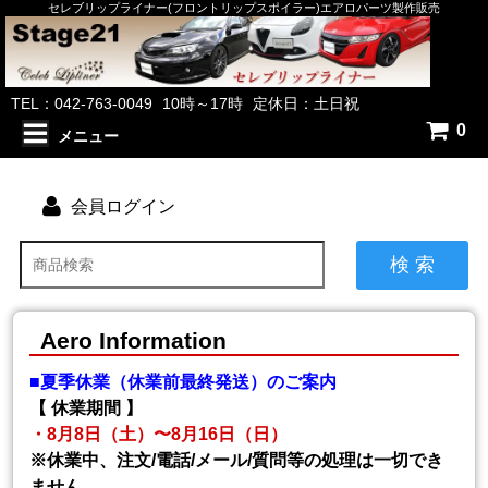
セレブリップライナー(フロントリップスポイラー)エアロパーツ製作販売
TEL：042-763-0049
10時～17時
定休日：土日祝
0
メニュー
会員ログイン
検 索
Aero Information
■夏季休業（休業前最終発送）のご案内
【 休業期間 】
・8月8日（土）〜8月16日（日）
※休業中、注文/電話/メール/質問等の処理は一切でき
ません。