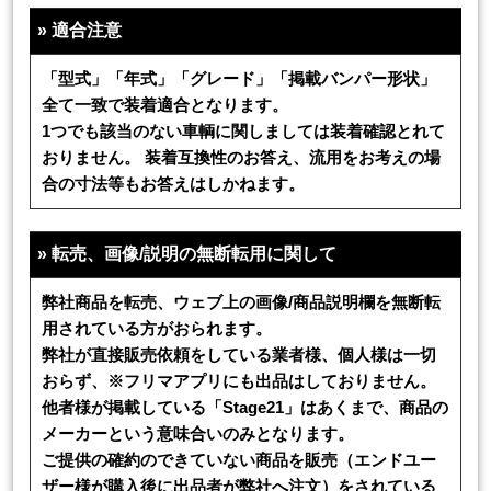
»
適合注意
「型式」「年式」「グレード」「掲載バンパー形状」
全て一致で装着適合となります。
1つでも該当のない車輌に関しましては装着確認とれて
おりません。 装着互換性のお答え、流用をお考えの場
合の寸法等もお答えはしかねます。
»
転売、画像/説明の無断転用に関して
弊社商品を転売、ウェブ上の画像/商品説明欄を無断転
用されている方がおられます。
弊社が直接販売依頼をしている業者様、個人様は一切
おらず、※フリマアプリにも出品はしておりません。
他者様が掲載している「Stage21」はあくまで、商品の
メーカーという意味合いのみとなります。
ご提供の確約のできていない商品を販売（エンドユー
ザー様が購入後に出品者が弊社へ注文）をされている