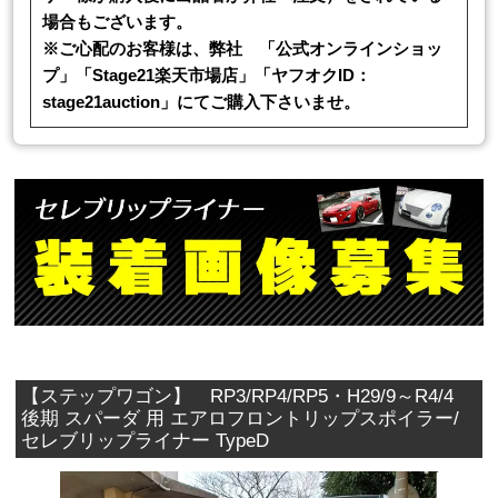
場合もございます。
※ご心配のお客様は、弊社 「公式オンラインショッ
プ」「Stage21楽天市場店」「ヤフオクID：
stage21auction」にてご購入下さいませ。
【ステップワゴン】 RP3/RP4/RP5・H29/9～R4/4
後期 スパーダ 用 エアロフロントリップスポイラー/
セレブリップライナー TypeD