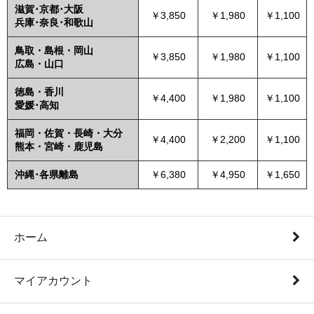
滋賀･京都･大阪
￥3,850
￥1,980
￥1,100
兵庫･奈良･和歌山
鳥取・島根・岡山
￥3,850
￥1,980
￥1,100
広島・山口
徳島・香川
￥4,400
￥1,980
￥1,100
愛媛･高知
福岡・佐賀・長崎・大分
￥4,400
￥2,200
￥1,100
熊本・宮崎・鹿児島
沖縄･各県離島
￥6,380
￥4,950
￥1,650
ホーム
マイアカウント