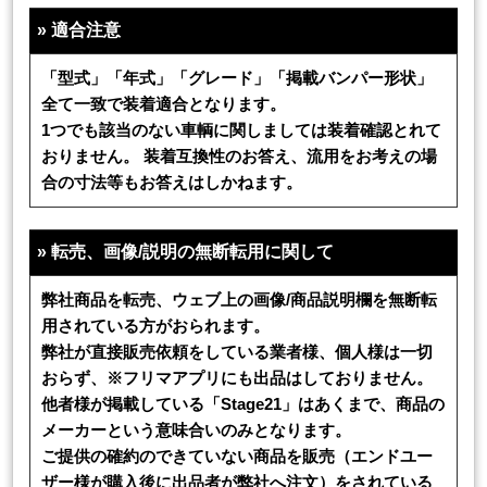
»
適合注意
「型式」「年式」「グレード」「掲載バンパー形状」
全て一致で装着適合となります。
1つでも該当のない車輌に関しましては装着確認とれて
おりません。 装着互換性のお答え、流用をお考えの場
合の寸法等もお答えはしかねます。
»
転売、画像/説明の無断転用に関して
弊社商品を転売、ウェブ上の画像/商品説明欄を無断転
用されている方がおられます。
弊社が直接販売依頼をしている業者様、個人様は一切
おらず、※フリマアプリにも出品はしておりません。
他者様が掲載している「Stage21」はあくまで、商品の
メーカーという意味合いのみとなります。
ご提供の確約のできていない商品を販売（エンドユー
ザー様が購入後に出品者が弊社へ注文）をされている