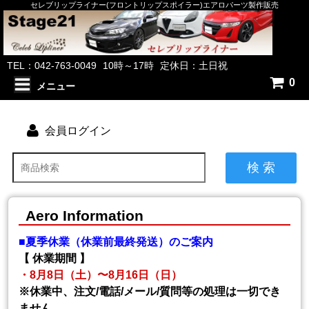
セレブリップライナー(フロントリップスポイラー)エアロパーツ製作販売
TEL：042-763-0049
10時～17時
定休日：土日祝
0
メニュー
会員ログイン
検 索
Aero Information
■夏季休業（休業前最終発送）のご案内
【 休業期間 】
・8月8日（土）〜8月16日（日）
※休業中、注文/電話/メール/質問等の処理は一切でき
ません。