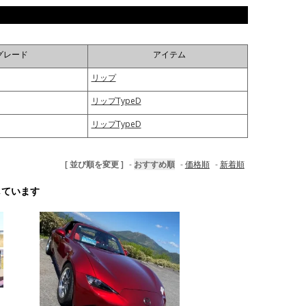
グレード
アイテム
リップ
リップTypeD
リップTypeD
[ 並び順を変更 ]
-
おすすめ順
-
価格順
-
新着順
示しています