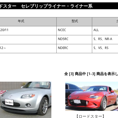
ドスター セレブリップライナー・ライナー系
年式
型式
20/11
NCEC
ALL
ND5RC
S、RS、NR-A
/12～
NDERC
S、VS、RS
全 [3] 商品中 [1-3] 商品を表
【ロードスター】