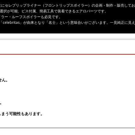
ーツ、主にセレブリップライナー（フロントリップスポイラー）の企画・制作・販売して
の選択が可能、ビス付属、簡易工具で装着できるエアロパーツです。
イラー・ルーフスポイラーも必見です。
rity」「celebritas」が由来となり「名士」という意味合いがございます。一見純
せん。
。
しまう可能性もあります。