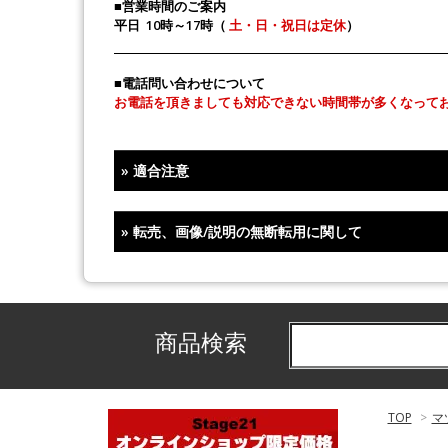
■営業時間のご案内
平日 10時～17時（
土・日・祝日は定休
）
■電話問い合わせについて
お電話を頂きましても対応できない時間帯が多くなって
»
適合注意
»
転売、画像/説明の無断転用に関して
商品検索
TOP
>
マ