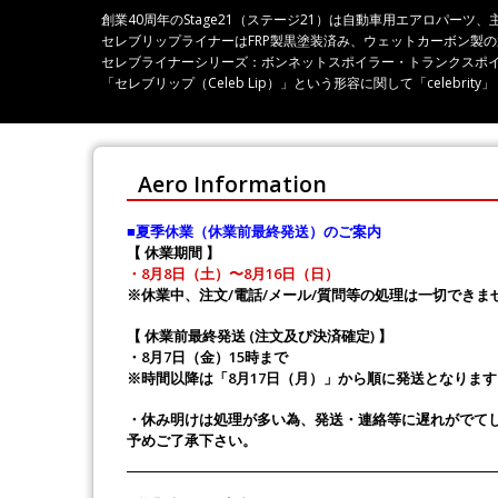
創業40周年のStage21（ステージ21）は自動車用エアロパ
セレブリップライナーはFRP製黒塗装済み、ウェットカーボン製
セレブライナーシリーズ：ボンネットスポイラー・トランクスポ
「セレブリップ（Celeb Lip）」という形容に関して「celeb
Aero Information
■夏季休業（休業前最終発送）のご案内
【 休業期間 】
・8月8日（土）〜8月16日（日）
※休業中、注文/電話/メール/質問等の処理は一切できま
【 休業前最終発送 (注文及び決済確定) 】
・8月7日（金）15時まで
※時間以降は「8月17日（月）」から順に発送となります
・休み明けは処理が多い為、発送・連絡等に遅れがでて
予めご了承下さい。