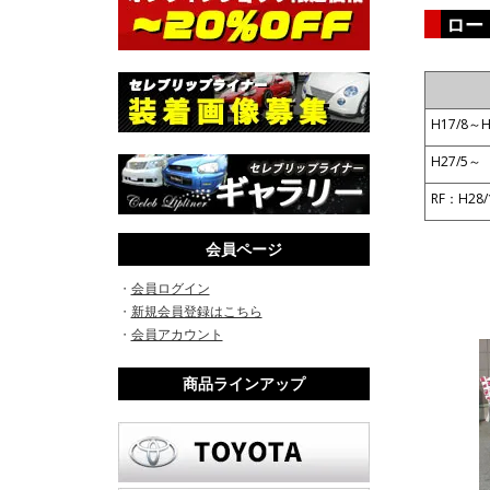
ロー
H17/8～H
H27/5～
RF：H28
会員ページ
・
会員ログイン
・
新規会員登録はこちら
・
会員アカウント
商品ラインアップ