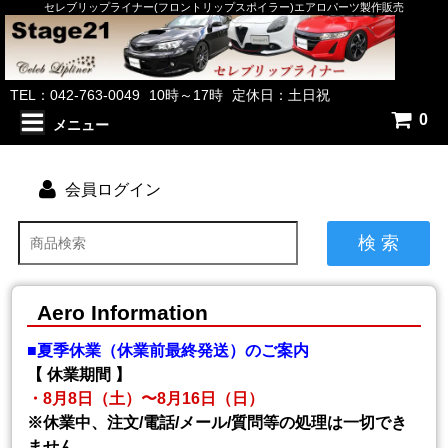
セレブリップライナー(フロントリップスポイラー)エアロパーツ製作販売
TEL：042-763-0049
10時～17時
定休日：土日祝
0
メニュー
会員ログイン
検 索
Aero Information
■夏季休業（休業前最終発送）のご案内
【 休業期間 】
・8月8日（土）〜8月16日（日）
※休業中、注文/電話/メール/質問等の処理は一切でき
ません。