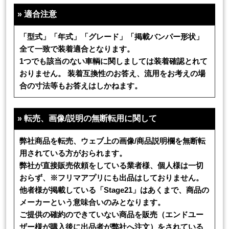
»
適合注意
「型式」「年式」「グレード」「掲載バンパー形状」
全て一致で装着適合となります。
1つでも該当のない車輌に関しましては装着確認とれて
おりません。 装着互換性のお答え、流用をお考えの場
合の寸法等もお答えはしかねます。
»
転売、画像/説明の無断転用に関して
弊社商品を転売、ウェブ上の画像/商品説明欄を無断転
用されている方がおられます。
弊社が直接販売依頼をしている業者様、個人様は一切
おらず、※フリマアプリにも出品はしておりません。
他者様が掲載している「Stage21」はあくまで、商品の
メーカーという意味合いのみとなります。
ご提供の確約のできていない商品を販売（エンドユー
ザー様が購入後に出品者が弊社へ注文）をされている