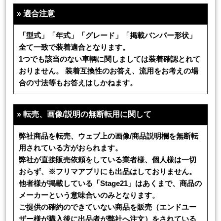
»
適合注意
「型式」「年式」「グレード」「掲載バンパー形状」
全て一致で装着適合となります。
1つでも該当のない車輌に関しましては装着確認とれて
おりません。 装着互換性のお答え、流用をお考えの場
合の寸法等もお答えはしかねます。
»
転売、画像/説明の無断転用に関して
弊社商品を転売、ウェブ上の画像/商品説明欄を無断転
用されている方がおられます。
弊社が直接販売依頼をしている業者様、個人様は一切
おらず、※フリマアプリにも出品はしておりません。
他者様が掲載している「Stage21」はあくまで、商品の
メーカーという意味合いのみとなります。
ご提供の確約のできていない商品を販売（エンドユー
ザー様が購入後に出品者が弊社へ注文）をされている