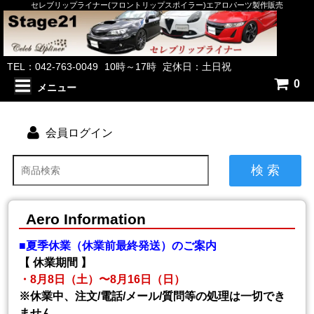
セレブリップライナー(フロントリップスポイラー)エアロパーツ製作販売
TEL：042-763-0049
10時～17時
定休日：土日祝
0
メニュー
会員ログイン
検 索
Aero Information
■夏季休業（休業前最終発送）のご案内
【 休業期間 】
・8月8日（土）〜8月16日（日）
※休業中、注文/電話/メール/質問等の処理は一切でき
ません。