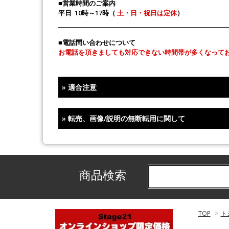
■営業時間のご案内
平日 10時～17時（
土・日・祝日は定休
）
■電話問い合わせについて
お電話を頂きましても対応できない時間帯が多くなって
»
適合注意
»
転売、画像/説明の無断転用に関して
商品検索
TOP
>
ト