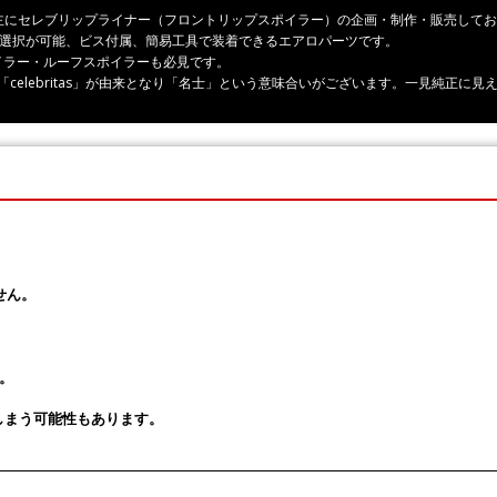
ーツ、主にセレブリップライナー（フロントリップスポイラー）の企画・制作・販売して
の選択が可能、ビス付属、簡易工具で装着できるエアロパーツです。
イラー・ルーフスポイラーも必見です。
rity」「celebritas」が由来となり「名士」という意味合いがございます。一見純
せん。
。
しまう可能性もあります。