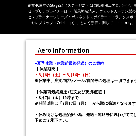
創業40周年のStage21（ステージ21）は自動車用エアロパ
セレブリップライナーはFRP製黒塗装済み、ウェットカーボン製
セレブライナーシリーズ：ボンネットスポイラー・トランクスポ
「セレブリップ（Celeb Lip）」という形容に関して「celeb
Aero Information
■夏季休業（休業前最終発送）のご案内
【 休業期間 】
・8月8日（土）〜8月16日（日）
※休業中、注文/電話/メール/質問等の処理は一切できま
【 休業前最終発送 (注文及び決済確定) 】
・8月7日（金）15時まで
※時間以降は「8月17日（月）」から順に発送となります
・休み明けは処理が多い為、発送・連絡等に遅れがでて
予めご了承下さい。