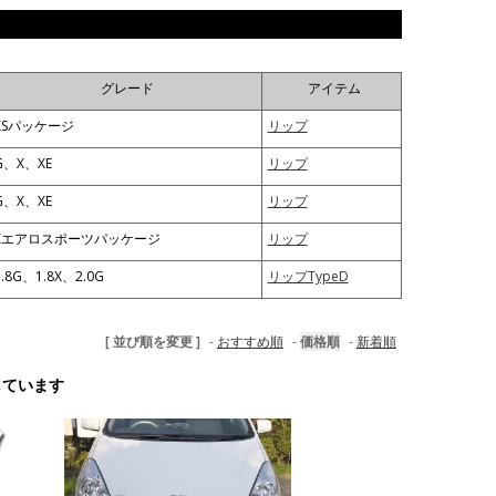
グレード
アイテム
XSパッケージ
リップ
G、X、XE
リップ
G、X、XE
リップ
Xエアロスポーツパッケージ
リップ
1.8G、1.8X、2.0G
リップTypeD
[ 並び順を変更 ]
-
おすすめ順
-
価格順
-
新着順
示しています