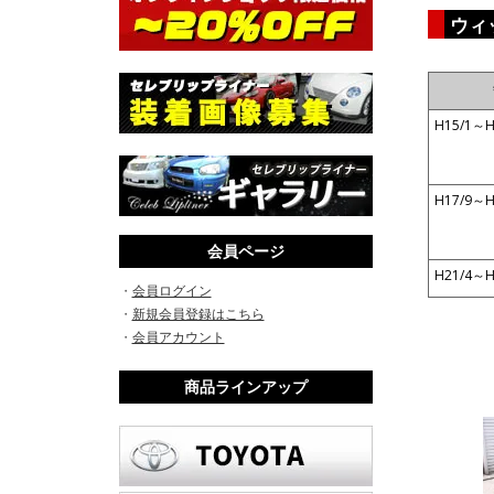
ウィ
H15/1～H
H17/9～H
会員ページ
H21/4～H
・
会員ログイン
・
新規会員登録はこちら
・
会員アカウント
商品ラインアップ