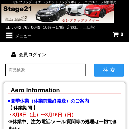
セレブリップライナー(フロントリップスポイラー)エアロパーツ製作販売
TEL：042-763-0049
10時～17時
定休日：土日祝
0
メニュー
会員ログイン
検 索
Aero Information
■夏季休業（休業前最終発送）のご案内
【 休業期間 】
・8月8日（土）〜8月16日（日）
※休業中、注文/電話/メール/質問等の処理は一切でき
ません。