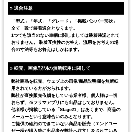
»
適合注意
「型式」「年式」「グレード」「掲載バンパー形状」
全て一致で装着適合となります。
1つでも該当のない車輌に関しましては装着確認とれて
おりません。 装着互換性のお答え、流用をお考えの場
合の寸法等もお答えはしかねます。
»
転売、画像/説明の無断転用に関して
弊社商品を転売、ウェブ上の画像/商品説明欄を無断転
用されている方がおられます。
弊社が直接販売依頼をしている業者様、個人様は一切
おらず、※フリマアプリにも出品はしておりません。
他者様が掲載している「Stage21」はあくまで、商品の
メーカーという意味合いのみとなります。
ご提供の確約のできていない商品を販売（エンドユー
ザー様が購入後に出品者が弊社へ注文）をされている